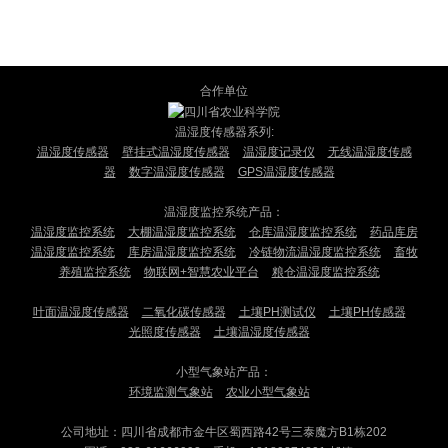
合作单位
温湿度传感器系列:
温湿度传感器
壁挂式温湿度传感器
温湿度记录仪
无线温湿度传感
器
数字温湿度传感器
GPS温湿度传感器
温湿度监控系统产品：
温湿度监控系统
大棚温湿度监控系统
仓库温湿度监控系统
药品库房
温湿度监控系统
库房温湿度监控系统
冷链物流温湿度监控系统
畜牧
养殖监控系统
物联网+智慧农业平台
粮仓温湿度监控系统
叶面温湿度传感器
二氧化碳传感器
土壤PH测试仪
土壤PH传感器
光照度传感器
土壤温湿度传感器
小型气象站产品：
环境监测气象站
农业小型气象站
公司地址：四川省成都市金牛区蜀西路42号三泰魔方B1栋202