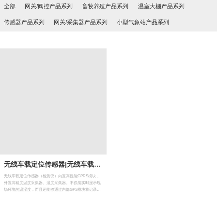
全部
网关/阀控产品系列
畜牧养殖产品系列
温室大棚产品系列
传感器产品系列
网关/采集器产品系列
小型气象站产品系列
无线车载定位传感器|无线车载GPS温湿度传感器
无线车载定位传感器（检测仪）​内置高性能GPRS模块，
外置高精度温度采集器、湿度采集器。不仅能实时显示现
场环境的温湿度，而且还能够通过内部GPS模块将记录地
点进行定位，并将采集的数据通过GPRS网络传递到远程
云端服务器上存储。