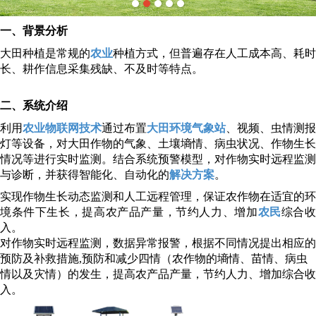
一、背景分析
大田种植是常规的
农业
种植方式，但普遍存在人工成本高、耗时
长、耕作信息采集残缺、不及时等特点。
二、系统介绍
利用
农业物联网技术
通过布置
大田环境气象站
、视频、虫情测报
灯等设备，对大田作物的气象、土壤墒情、病虫状况、作物生长
情况等进行实时监测。结合系统预警模型，对作物实时远程监测
与诊断，并获得智能化、自动化的
解决方案
。
实现作物生长动态监测和人工远程管理，保证农作物在适宜的环
境条件下生长，提高农产品产量，节约人力、增加
农民
综合
入。
对作物实时远程监测，数据异常报警，根据不同情况提出相应的
预防及补救措施,预防和减少四情（农作物的墒情、苗情、病虫
情以及灾情）的发生，提高农产品产量，节约人力、增加综合收
入。