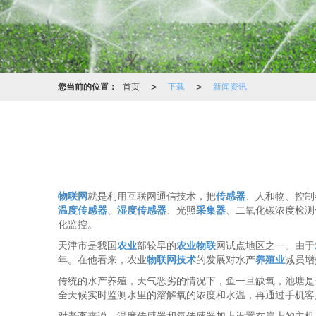
>
>
您当前的位置：
首页
下载
新闻资讯
物联网
就是利用互联网通信技术，把
传感器
、人和物、控制
温度传感器
、
湿度传感器
、光照
采集器
、二氧化碳浓度检测
化监控。
天津市是我国
农业
部较早的
农业物联
网试点地区之一。由于
年。在他看来，农业
物联网技术
的发展对水产
养殖业
减员增
传统的水产养殖，天气恶劣的情况下，鱼一旦缺氧，池塘是
全天候实时监测水里的溶解氧的浓度和水温，再通过手机客