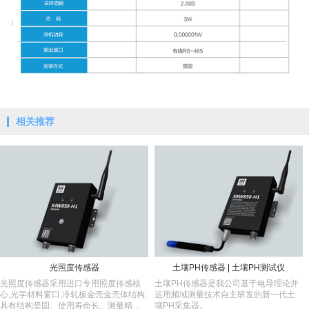
相关推荐
光照度传感器
土壤PH传感器 | 土壤PH测试仪
光照度传感器采用进口专用照度传感核
土壤PH传感器是我公司基于电导理论并
心,光学材料窗口,冷轧板金壳金壳体结构;
运用频域测量技术自主研发的新一代土
具有结构坚固、使用寿命长、测量精度
壤PH采集器。