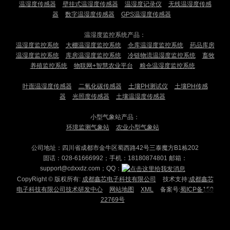
温湿度传感器
壁挂式温湿度传感器
温湿度记录仪
无线温湿度传感
器
数字温湿度传感器
GPS温湿度传感器
温湿度监控系统产品：
温湿度监控系统
大棚温湿度监控系统
仓库温湿度监控系统
药品库房
温湿度监控系统
库房温湿度监控系统
冷链物流温湿度监控系统
畜牧
养殖监控系统
物联网+智慧农业平台
粮仓温湿度监控系统
叶面温湿度传感器
二氧化碳传感器
土壤PH测试仪
土壤PH传感
器
光照度传感器
土壤温湿度传感器
小型气象站产品：
环境监测气象站
农业小型气象站
公司地址：四川省成都市金牛区蜀西路42号三泰魔方B1栋202
固话：028-61666992；手机：18180874801 邮箱：
support@cdxxdz.com；QQ：
CopyRight © 版权所有:
成都鑫芯电子科技有限公司
技术支持:
成都鑫芯
电子科技有限公司技术研发中心
网站地图
XML
备案号:
蜀ICP备150
22769号