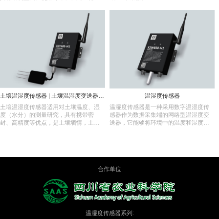
高、稳定性好,传输距离长、抗外界干扰
能力强等特点。可广泛用于环境、温
室、实验室、养殖、建筑、高档楼宇、
工业厂房等各类室内外光线强度测量。
土壤温湿度传感器 | 土壤温湿度变送器 | 土壤温湿度测量仪
温湿度传感器
土壤温湿度传感器适用对土壤温度、湿
温湿度传感器是一种采用数字温湿度传
度（水分）的测量研究，具有携带密
感器作为数据采集端的网络型温湿度变
封、高精度等优点，是土壤墒情，土壤
送器，它能够将环境中的温度和湿度变
温度、土壤湿度（水分）测量的理想选
化进行感知并且将其转变成与之相对应
择。
的数字信号；该传感器可以通过有线网
络连接，将温湿度数据上传给主机，进
行现场环境数据的实时监控。该类型温
湿度传感器选用高品质集成数字温湿度
合作单位
传感器，保证了变送器优良的长期稳定
性、低延滞性、以及抗化学污染性，具
有极强的可重复性。
温湿度传感器系列: